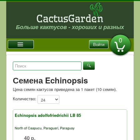
Больше кактусов - хороших и разных
0
Войти
Главная
Новости
Семена Echinopsis
Галерея
Цена семян кактусов приведена за 1 пакет (10 семян).
Магазин
Количество:
Оплата и доставка
Отзывы
Echinopsis adolfofriedrichii LB 85
Ссылки
North of Caapucu, Paraguari, Paraguay
Контакты
40 р.