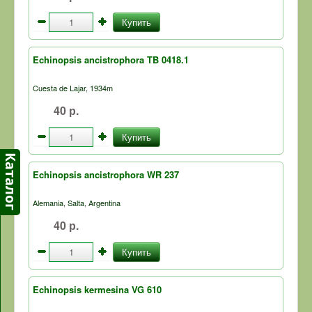
Купить
Echinopsis ancistrophora TB 0418.1
Cuesta de Lajar, 1934m
40 р.
Купить
Echinopsis ancistrophora WR 237
Alemania, Salta, Argentina
40 р.
Купить
Echinopsis kermesina VG 610