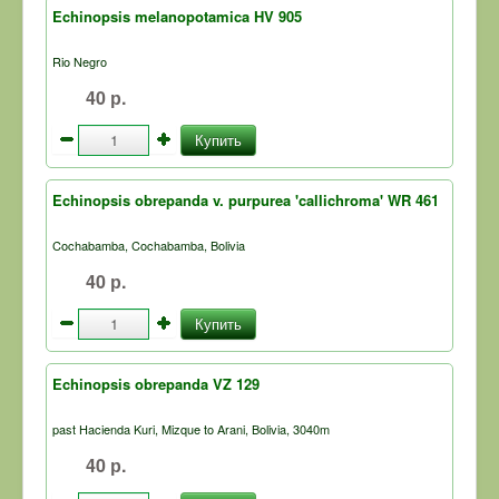
Echinopsis melanopotamica HV 905
Rio Negro
40 р.
Купить
Echinopsis obrepanda v. purpurea 'callichroma' WR 461
Cochabamba, Cochabamba, Bolivia
40 р.
Купить
Echinopsis obrepanda VZ 129
past Hacienda Kuri, Mizque to Arani, Bolivia, 3040m
40 р.