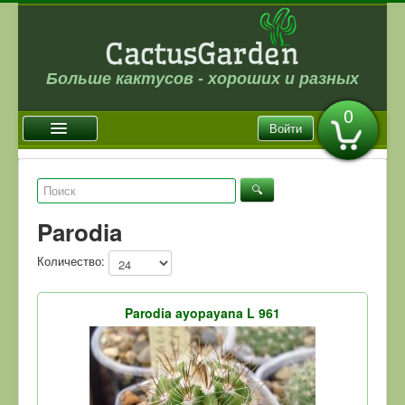
Больше кактусов - хороших и разных
0
Войти
Главная
Новости
Parodia
Галерея
Количество:
Магазин
Оплата и доставка
Parodia ayopayana L 961
Отзывы
Ссылки
Контакты