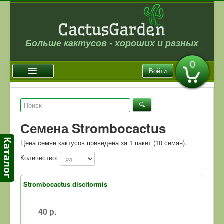
Больше кактусов - хороших и разных
0
Войти
Главная
Новости
Семена Strombocactus
Галерея
Цена семян кактусов приведена за 1 пакет (10 семян).
Магазин
Количество:
Оплата и доставка
Отзывы
Strombocactus disciformis
Ссылки
40 р.
Контакты