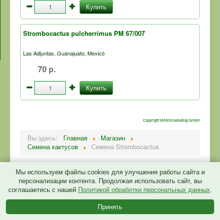
Купить
Strombocactus pulcherrimus PM 67/007
Las Adjuntas, Guanajuato, Mexicó
70 р.
Купить
Copyright MAXXmarketing GmbH
Вы здесь:
Главная
Магазин
Семена кактусов
Семена Strombocactus
Мы используем файлы cookies для улучшения работы сайта и
персонализации контента. Продолжая использовать сайт, вы
соглашаетесь с нашей
Политикой обработки персональных данных
.
Политика конфиденциальности
© 2026 CactusGarden.ru
Принять
Back to Top