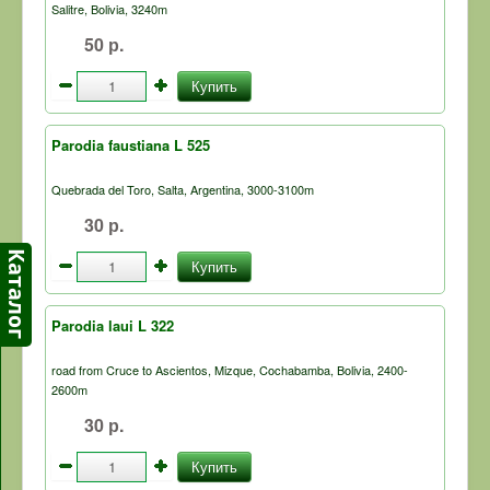
Salitre, Bolivia, 3240m
50 р.
Купить
Parodia faustiana L 525
Quebrada del Toro, Salta, Argentina, 3000-3100m
30 р.
Купить
Parodia laui L 322
road from Cruce to Ascientos, Mizque, Cochabamba, Bolivia, 2400-
2600m
30 р.
Купить