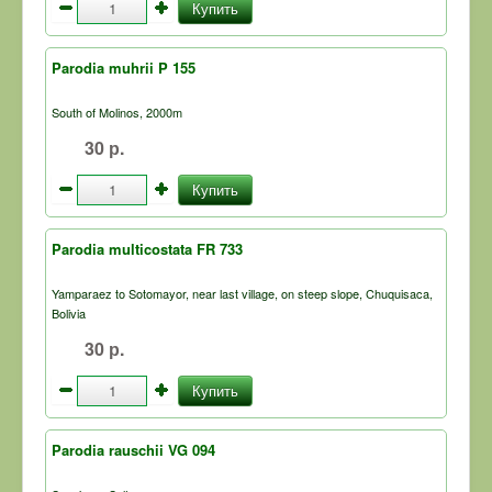
Купить
Parodia muhrii P 155
South of Molinos, 2000m
30 р.
Купить
Parodia multicostata FR 733
Yamparaez to Sotomayor, near last village, on steep slope, Chuquisaca,
Bolivia
30 р.
Купить
Parodia rauschii VG 094