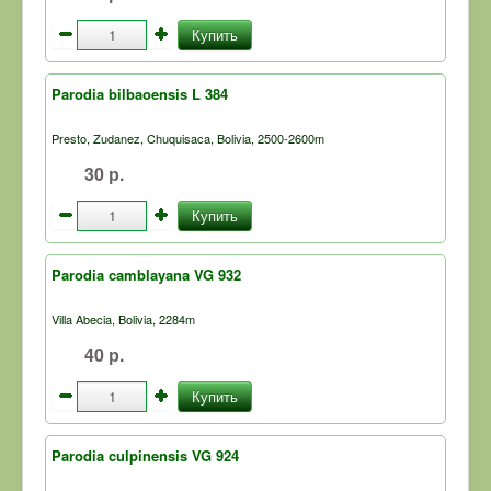
Купить
Parodia bilbaoensis L 384
Presto, Zudanez, Chuquisaca, Bolivia, 2500-2600m
30 р.
Купить
Parodia camblayana VG 932
Villa Abecia, Bolivia, 2284m
40 р.
Купить
Parodia culpinensis VG 924