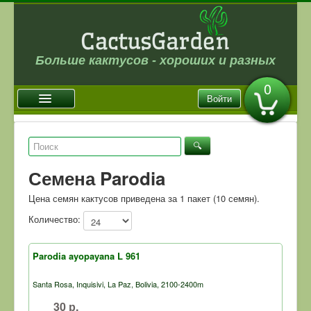
Больше кактусов - хороших и разных
0
Войти
Главная
Новости
Семена Parodia
Галерея
Цена семян кактусов приведена за 1 пакет (10 семян).
Магазин
Количество:
Оплата и доставка
Отзывы
Parodia ayopayana L 961
Ссылки
Santa Rosa, Inquisivi, La Paz, Bolivia, 2100-2400m
Контакты
30 р.