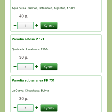
Aqua de las Palomas, Catamarca, Argentina, 1720m
40 р.
Купить
Parodia setosa P 171
Quebrada Humahuaca, 2100m
30 р.
Купить
Parodia subterranea FR 731
La Cueva, Chuquisaca, Bolivia
30 р.
Купить