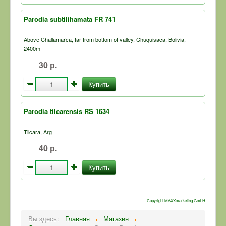
Parodia subtilihamata FR 741
Above Challamarca, far from bottom of valley, Chuquisaca, Bolivia,
2400m
30 р.
Купить
Parodia tilcarensis RS 1634
Tilcara, Arg
40 р.
Купить
Copyright MAXXmarketing GmbH
Вы здесь:
Главная
Магазин