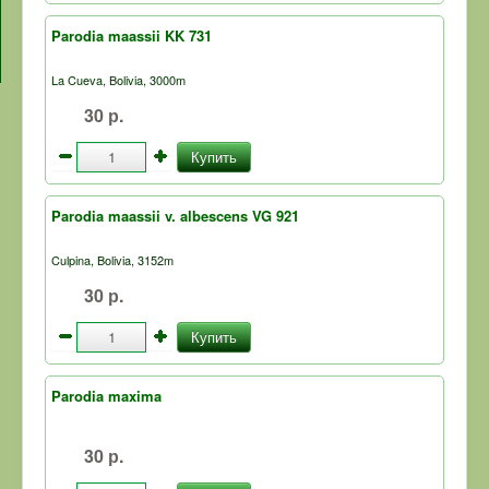
Parodia maassii KK 731
La Cueva, Bolivia, 3000m
30 р.
Купить
Parodia maassii v. albescens VG 921
Culpina, Bolivia, 3152m
30 р.
Купить
Parodia maxima
30 р.