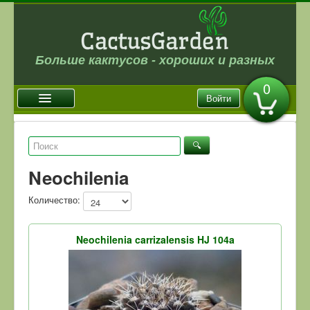
Больше кактусов - хороших и разных
0
Войти
Главная
Новости
Neochilenia
Галерея
Количество:
Магазин
Оплата и доставка
Neochilenia carrizalensis HJ 104a
Отзывы
Ссылки
Контакты