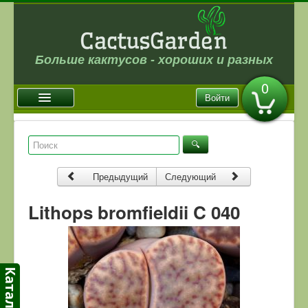
Больше кактусов - хороших и разных
0
Войти
Главная
Новости
Предыдущий
Следующий
Галерея
Магазин
Lithops bromfieldii C 040
Оплата и доставка
Отзывы
Ссылки
Контакты