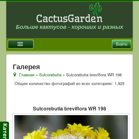
Больше кактусов - хороших и разных
Войти
Главная
Галерея
Новости
Главная
»
Sulcorebutia
» Sulcorebutia breviflora WR 198
Галерея
Общее количество фотографий во всех категориях: 1,925
Магазин
Оплата и доставка
Sulcorebutia breviflora WR 198
Отзывы
Ссылки
Контакты