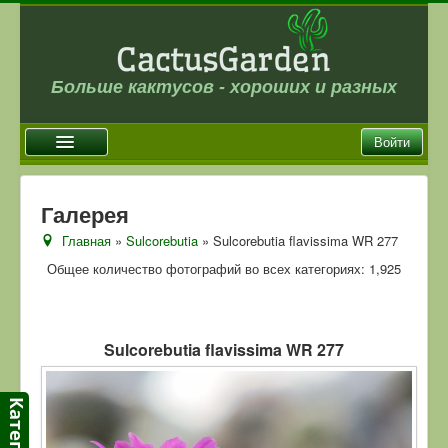
Больше кактусов - хороших и разных
Войти
Главная
Галерея
Новости
Главная
»
Sulcorebutia
» Sulcorebutia flavissima WR 277
Галерея
Общее количество фотографий во всех категориях: 1,925
Магазин
Оплата и доставка
Sulcorebutia flavissima WR 277
Отзывы
Ссылки
Контакты