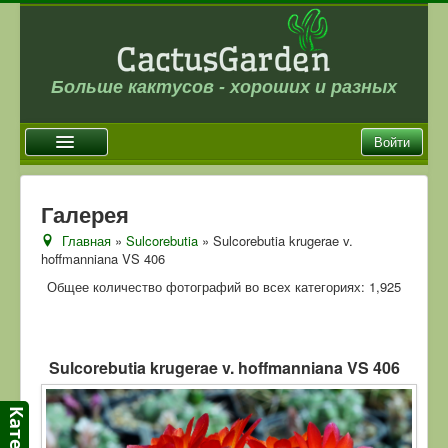
Больше кактусов - хороших и разных
Войти
Главная
Галерея
Новости
Главная
»
Sulcorebutia
» Sulcorebutia krugerae v.
hoffmanniana VS 406
Галерея
Общее количество фотографий во всех категориях: 1,925
Магазин
Оплата и доставка
Отзывы
Sulcorebutia krugerae v. hoffmanniana VS 406
Ссылки
Контакты