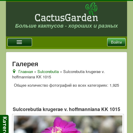
Больше кактусов - хороших и разных
Войти
Главная
Галерея
Новости
Главная
»
Sulcorebutia
» Sulcorebutia krugerae v.
hoffmanniana KK 1015
Галерея
Общее количество фотографий во всех категориях: 1,925
Магазин
Оплата и доставка
Отзывы
Sulcorebutia krugerae v. hoffmanniana KK 1015
Ссылки
Контакты