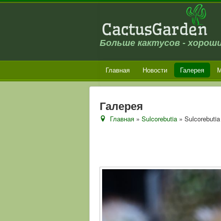
Больше кактусов - хороши
Главная
Новости
Галерея
М
Галерея
Главная
»
Sulcorebutia
» Sulcorebutia 