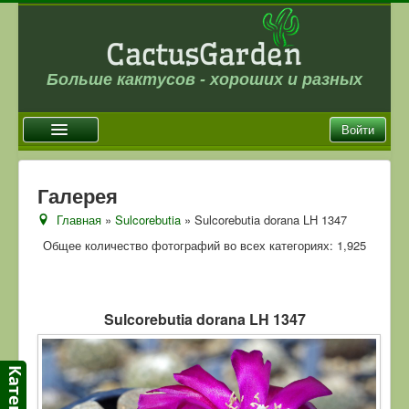
Больше кактусов - хороших и разных
Войти
Главная
Галерея
Новости
Главная
»
Sulcorebutia
» Sulcorebutia dorana LH 1347
Галерея
Общее количество фотографий во всех категориях: 1,925
Магазин
Оплата и доставка
Sulcorebutia dorana LH 1347
Отзывы
Ссылки
Контакты