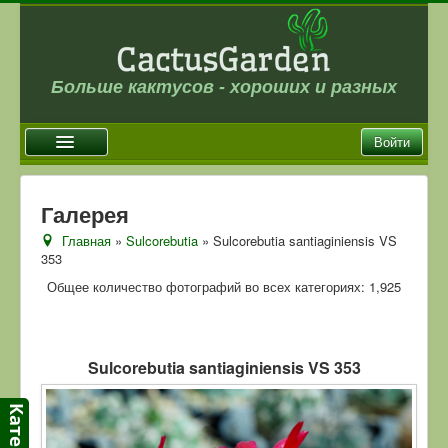
Больше кактусов - хороших и разных
Войти
Главная
Галерея
Новости
Главная
»
Sulcorebutia
» Sulcorebutia santiaginiensis VS
353
Галерея
Общее количество фотографий во всех категориях: 1,925
Магазин
Оплата и доставка
Отзывы
Sulcorebutia santiaginiensis VS 353
Ссылки
Контакты