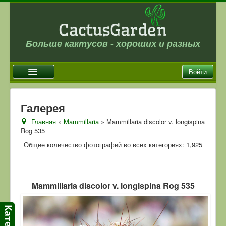
Больше кактусов - хороших и разных
Войти
Главная
Галерея
Новости
Главная
»
Mammillaria
» Mammillaria discolor v. longispina
Rog 535
Галерея
Общее количество фотографий во всех категориях: 1,925
Магазин
Оплата и доставка
Отзывы
Mammillaria discolor v. longispina Rog 535
Ссылки
Контакты