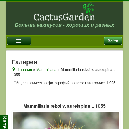
Больше кактусов - хороших и разных
Войти
Главная
Галерея
Новости
Главная
»
Mammillaria
» Mammillaria rekoi v. aureispina L
1055
Галерея
Общее количество фотографий во всех категориях: 1,925
Магазин
Оплата и доставка
Отзывы
Mammillaria rekoi v. aureispina L 1055
Ссылки
Контакты