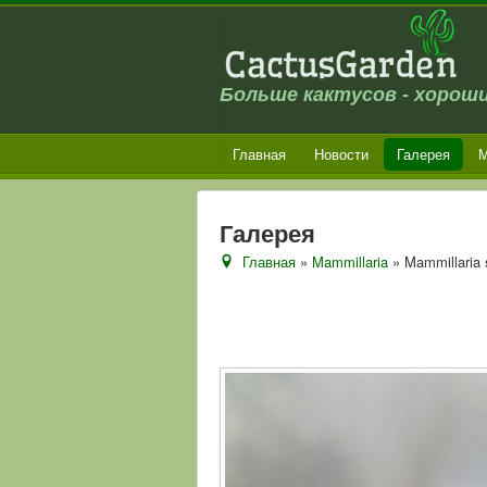
Больше кактусов - хороши
Главная
Новости
Галерея
М
Галерея
Главная
»
Mammillaria
» Mammillaria 