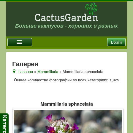
Больше кактусов - хороших и разных
Войти
Главная
Галерея
Новости
Главная
»
Mammillaria
» Mammillaria sphacelata
Галерея
Общее количество фотографий во всех категориях: 1,925
Магазин
Оплата и доставка
Mammillaria sphacelata
Отзывы
Ссылки
Контакты