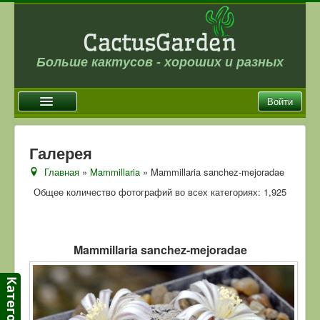
Больше кактусов - хороших и разных
Войти
Главная
Галерея
Новости
Главная
»
Mammillaria
» Mammillaria sanchez-mejoradae
Галерея
Общее количество фотографий во всех категориях: 1,925
Магазин
Оплата и доставка
Mammillaria sanchez-mejoradae
Отзывы
Ссылки
Контакты