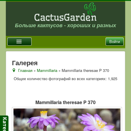
Больше кактусов - хороших и разных
Войти
Главная
Галерея
Новости
Главная
»
Mammillaria
» Mammillaria theresae P 370
Галерея
Общее количество фотографий во всех категориях: 1,925
Магазин
Оплата и доставка
Mammillaria theresae P 370
Отзывы
Ссылки
Контакты