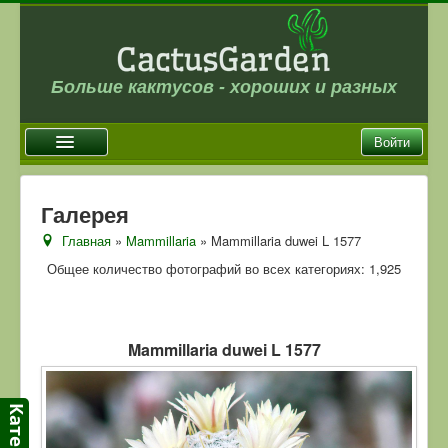
Больше кактусов - хороших и разных
Войти
Главная
Галерея
Новости
Главная
»
Mammillaria
» Mammillaria duwei L 1577
Галерея
Общее количество фотографий во всех категориях: 1,925
Магазин
Оплата и доставка
Mammillaria duwei L 1577
Отзывы
Ссылки
Контакты