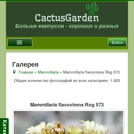
Больше кактусов - хороших и разных
Войти
Главная
Галерея
Новости
Главная
»
Mammillaria
» Mammillaria flavovirens Rog 573
Галерея
Общее количество фотографий во всех категориях: 1,925
Магазин
Оплата и доставка
Mammillaria flavovirens Rog 573
Отзывы
Ссылки
Контакты