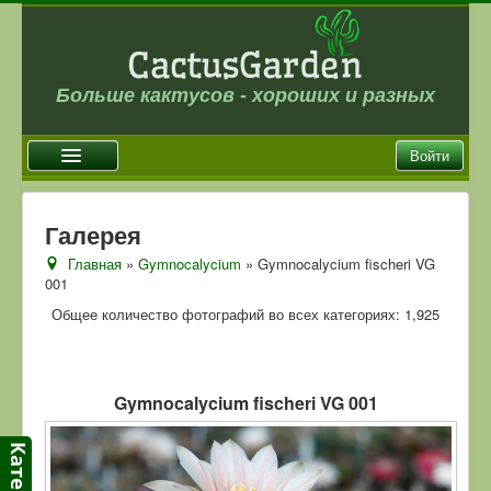
Больше кактусов - хороших и разных
Войти
Главная
Галерея
Новости
Главная
»
Gymnocalycium
» Gymnocalycium fischeri VG
001
Галерея
Общее количество фотографий во всех категориях: 1,925
Магазин
Оплата и доставка
Отзывы
Gymnocalycium fischeri VG 001
Ссылки
Контакты