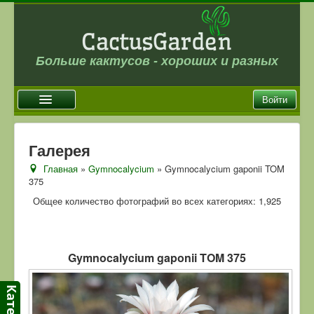
Больше кактусов - хороших и разных
Войти
Главная
Галерея
Новости
Главная
»
Gymnocalycium
» Gymnocalycium gaponii TOM
375
Галерея
Общее количество фотографий во всех категориях: 1,925
Магазин
Оплата и доставка
Отзывы
Gymnocalycium gaponii TOM 375
Ссылки
Контакты