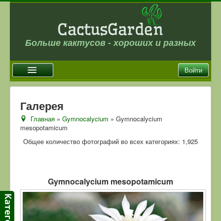
Больше кактусов - хороших и разных
Войти
Главная
Галерея
Новости
Главная
»
Gymnocalycium
» Gymnocalycium
mesopotamicum
Галерея
Общее количество фотографий во всех категориях: 1,925
Магазин
Оплата и доставка
Отзывы
Gymnocalycium mesopotamicum
Ссылки
Контакты