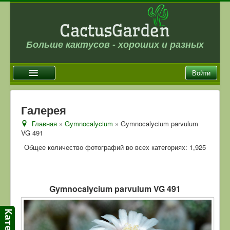
Больше кактусов - хороших и разных
Войти
Главная
Галерея
Новости
Главная
»
Gymnocalycium
» Gymnocalycium parvulum
VG 491
Галерея
Общее количество фотографий во всех категориях: 1,925
Магазин
Оплата и доставка
Отзывы
Gymnocalycium parvulum VG 491
Ссылки
Контакты