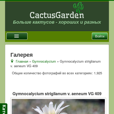
Больше кактусов - хороших и разных
Войти
Главная
Галерея
Новости
Главная
»
Gymnocalycium
» Gymnocalycium striglianum
v. aeneum VG 409
Галерея
Общее количество фотографий во всех категориях: 1,925
Магазин
Оплата и доставка
Отзывы
Gymnocalycium striglianum v. aeneum VG 409
Ссылки
Контакты