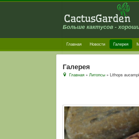
Больше кактусов - хороши
Главная
Новости
Галерея
М
Галерея
Главная
»
Литопсы
» Lithops aucamp