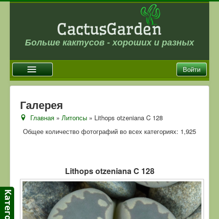
Больше кактусов - хороших и разных
Войти
Главная
Галерея
Новости
Главная
»
Литопсы
» Lithops otzeniana C 128
Галерея
Общее количество фотографий во всех категориях: 1,925
Магазин
Оплата и доставка
Lithops otzeniana C 128
Отзывы
Ссылки
Контакты