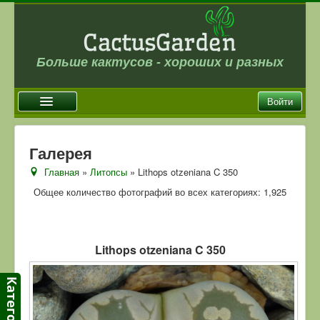
Больше кактусов - хороших и разных
Войти
Главная
Галерея
Новости
Главная
»
Литопсы
» Lithops otzeniana C 350
Галерея
Общее количество фотографий во всех категориях: 1,925
Магазин
Оплата и доставка
Lithops otzeniana C 350
Отзывы
Ссылки
Контакты