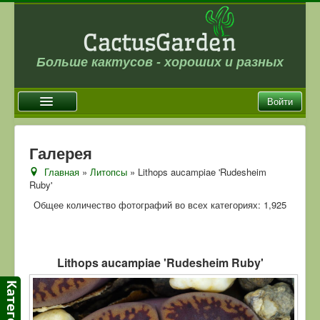
Больше кактусов - хороших и разных
Войти
Главная
Галерея
Новости
Главная
»
Литопсы
» Lithops aucampiae 'Rudesheim
Ruby'
Галерея
Общее количество фотографий во всех категориях: 1,925
Магазин
Оплата и доставка
Отзывы
Lithops aucampiae 'Rudesheim Ruby'
Ссылки
Контакты