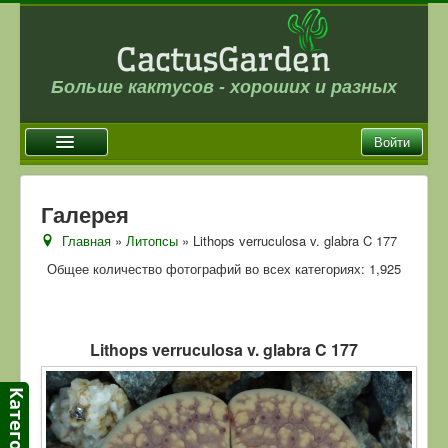
Больше кактусов - хороших и разных
Войти
Главная
Галерея
Новости
Главная
»
Литопсы
» Lithops verruculosa v. glabra C 177
Галерея
Общее количество фотографий во всех категориях: 1,925
Магазин
Оплата и доставка
Lithops verruculosa v. glabra C 177
Отзывы
Ссылки
Контакты