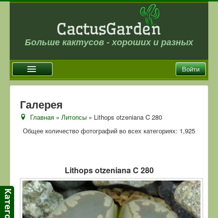
Больше кактусов - хороших и разных
Войти
Главная
Галерея
Новости
Главная
»
Литопсы
» Lithops otzeniana C 280
Галерея
Общее количество фотографий во всех категориях: 1,925
Магазин
Оплата и доставка
Lithops otzeniana C 280
Отзывы
Ссылки
Контакты