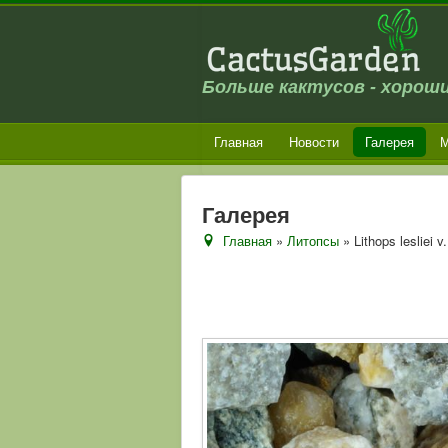
Больше кактусов - хороши
Главная
Новости
Галерея
М
Галерея
Главная
»
Литопсы
» Lithops lesliei 