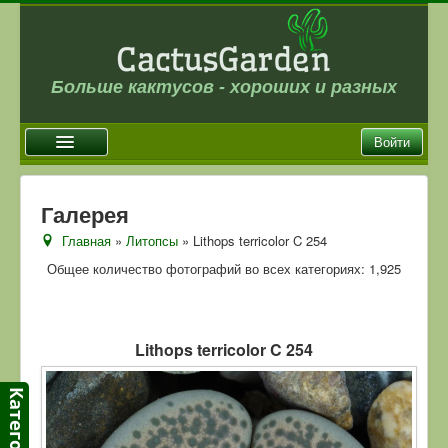
Больше кактусов - хороших и разных
Войти
Главная
Галерея
Новости
Главная
»
Литопсы
» Lithops terricolor C 254
Галерея
Общее количество фотографий во всех категориях: 1,925
Магазин
Оплата и доставка
Lithops terricolor C 254
Отзывы
Ссылки
Контакты