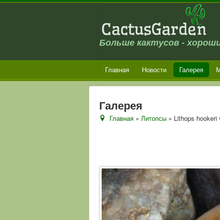
Больше кактусов - хороши
Главная
Новости
Галерея
М
Галерея
Главная
»
Литопсы
» Lithops hookeri 