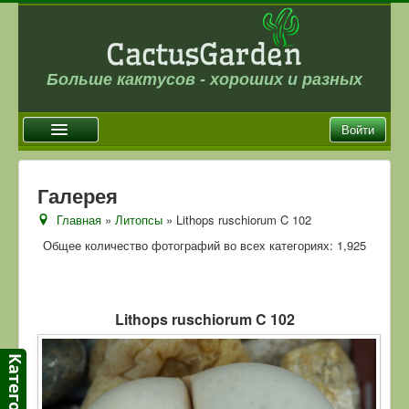
Больше кактусов - хороших и разных
Войти
Главная
Галерея
Новости
Главная
»
Литопсы
» Lithops ruschiorum C 102
Галерея
Общее количество фотографий во всех категориях: 1,925
Магазин
Оплата и доставка
Lithops ruschiorum C 102
Отзывы
Ссылки
Контакты