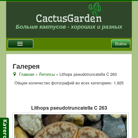
Больше кактусов - хороших и разных
Войти
Главная
Галерея
Новости
Главная
»
Литопсы
» Lithops pseudotruncatella C 263
Галерея
Общее количество фотографий во всех категориях: 1,925
Магазин
Оплата и доставка
Lithops pseudotruncatella C 263
Отзывы
Ссылки
Контакты