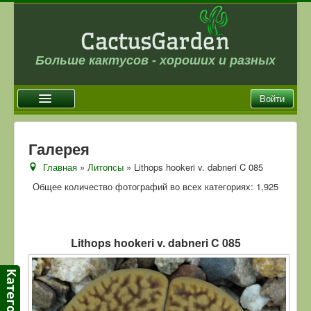
Больше кактусов - хороших и разных
Войти
Главная
Галерея
Новости
Главная
»
Литопсы
» Lithops hookeri v. dabneri C 085
Галерея
Общее количество фотографий во всех категориях: 1,925
Магазин
Оплата и доставка
Lithops hookeri v. dabneri C 085
Отзывы
Ссылки
Контакты