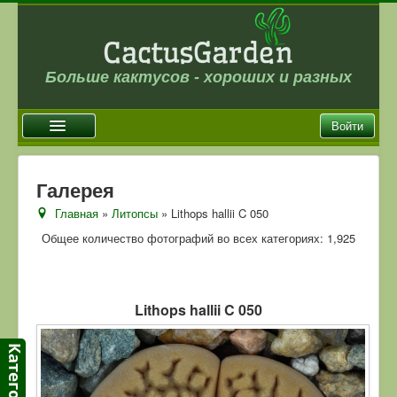
Больше кактусов - хороших и разных
Войти
Главная
Галерея
Новости
Главная
»
Литопсы
» Lithops hallii C 050
Галерея
Общее количество фотографий во всех категориях: 1,925
Магазин
Оплата и доставка
Lithops hallii C 050
Отзывы
Ссылки
Контакты