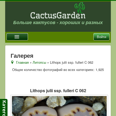
Больше кактусов - хороших и разных
Войти
Главная
Галерея
Новости
Главная
»
Литопсы
» Lithops julii ssp. fulleri C 062
Галерея
Общее количество фотографий во всех категориях: 1,925
Магазин
Оплата и доставка
Lithops julii ssp. fulleri C 062
Отзывы
Ссылки
Контакты