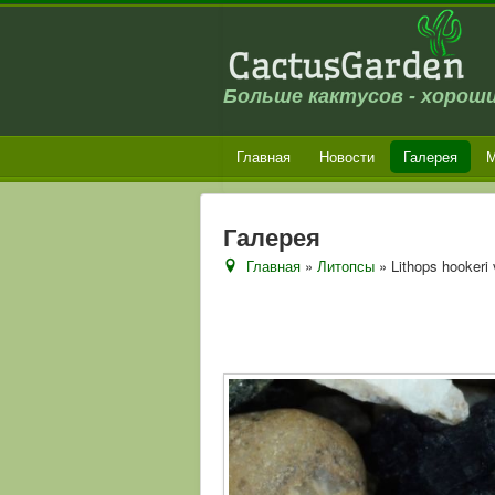
Больше кактусов - хороши
Главная
Новости
Галерея
М
Галерея
Главная
»
Литопсы
» Lithops hookeri 